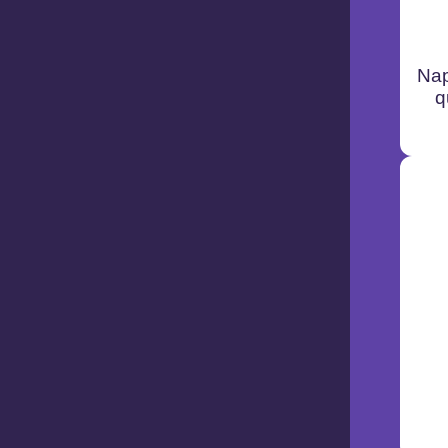
Nap
q