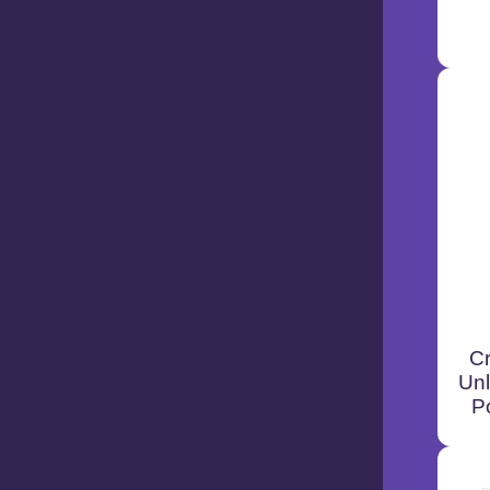
Cr
Unl
Po