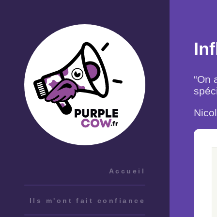
In
“On 
spéci
Nico
Accueil
Ils m'ont fait confiance