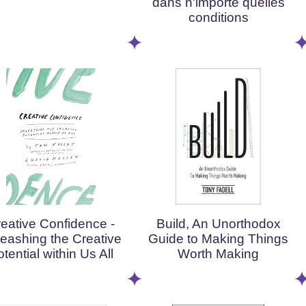
dans n'importe quelles
conditions
eative Confidence -
Build, An Unorthodox
eashing the Creative
Guide to Making Things
tential within Us All
Worth Making