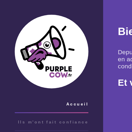
Bi
Depui
en ad
cond
Et 
Accueil
Ils m'ont fait confiance